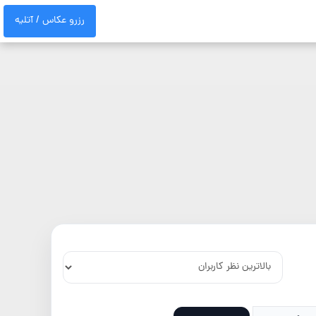
رزرو عکاس / آتلیه