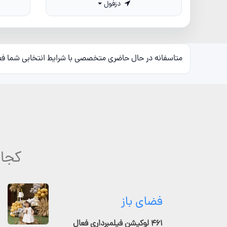
دزفول
متاسفانه در حال حاضری متخصصی با شرایط انتخابی شما ف
کجا 
فضای باز
۴۶۱ لوکیشن فیلمبرداری فعال