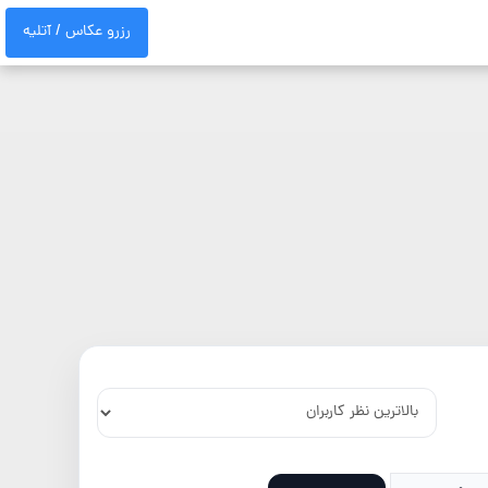
رزرو عکاس / آتلیه