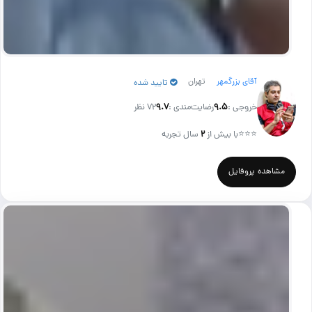
آقای بزرگمهر
تهران
تایید شده
خروجی :
۹.۵
رضایت‌مندی :
۹.۷
72 نظر
⭐⭐⭐
با بیش از
۲
سال تجربه
مشاهده پروفایل