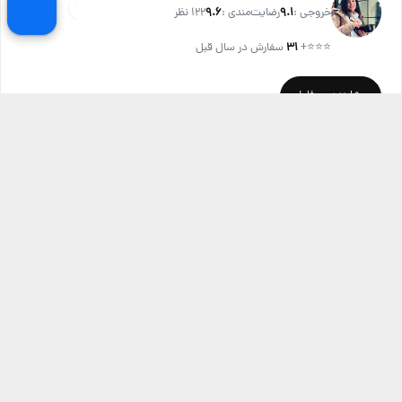
خروجی :
۹.۱
رضایت‌مندی :
۹.۶
122 نظر
⭐⭐⭐
+
۳۱
سفارش در سال قبل
مشاهده پروفایل