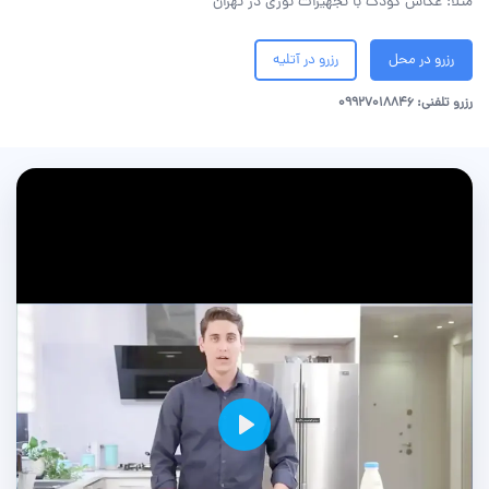
مثلاً: عکاس کودک با تجهیزات نوری در تهران
رزرو در محل
رزرو در آتلیه
رزرو تلفنی: 09927018846
Play