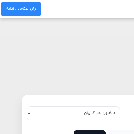
رزرو عکاس / آتلیه