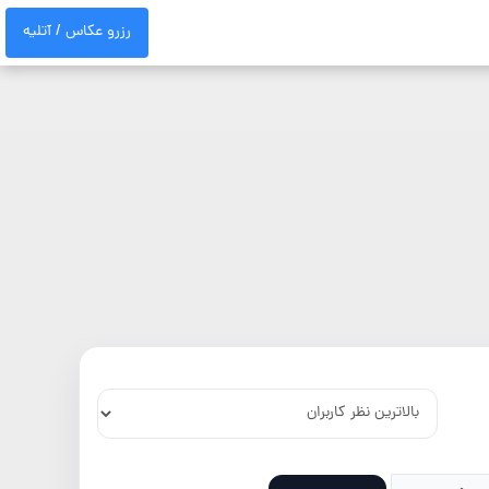
رزرو عکاس / آتلیه