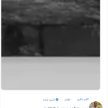
آقای باقری
تهران
تایید شده