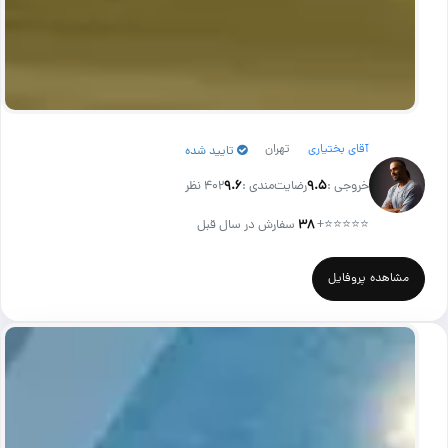
آقای بختیاری
تهران
تایید شده
خروجی :
۹.۵
رضایت‌مندی :
۹.۶
402 نظر
⭐⭐⭐⭐⭐
+
۳۸
سفارش در سال قبل
مشاهده پروفایل