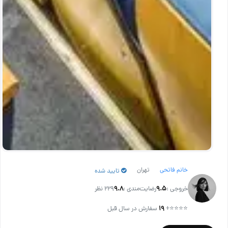
خانم فاتحی
تهران
تایید شده
خروجی :
۹.۵
رضایت‌مندی :
۹.۸
229 نظر
⭐⭐⭐⭐
+
۱۹
سفارش در سال قبل