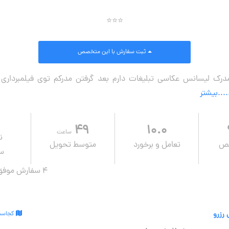
⭐⭐⭐
ثبت سفارش
با این متخصص
مدرک لیسانس عکاسی تبلیغات دارم بعد گرفتن مدرکم توی فیلمبردار
....بیشتر
۴۹
۱۰.۰
ساعت
ن
صص
تعامل و برخورد
متوسط تحویل
سف
4 سفارش موفق در ۱ سال قبل
 رزرو
کجاست