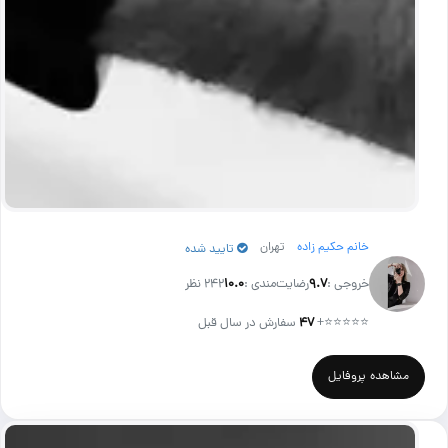
خانم حکیم زاده
تهران
تایید شده
خروجی :
۹.۷
رضایت‌مندی :
۱۰.۰
242 نظر
⭐⭐⭐⭐⭐
+
۴۷
سفارش در سال قبل
مشاهده پروفایل