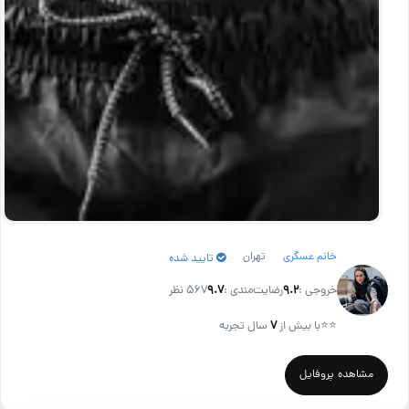
خانم عسگری
تهران
تایید شده
خروجی :
۹.۲
رضایت‌مندی :
۹.۷
567 نظر
⭐⭐
با بیش از
۷
سال تجربه
مشاهده پروفایل