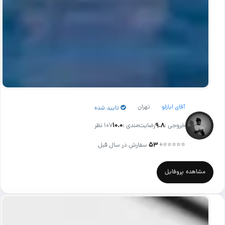
آقای ایازلو
تهران
تایید شده
خروجی :
۹.۸
رضایت‌مندی :
۱۰.۰
107 نظر
⭐⭐⭐⭐⭐
+
۵۳
سفارش در سال قبل
مشاهده پروفایل