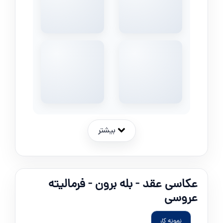
بیشتر
عکاسی عقد - بله برون - فرمالیته
عروسی
نمونه کار