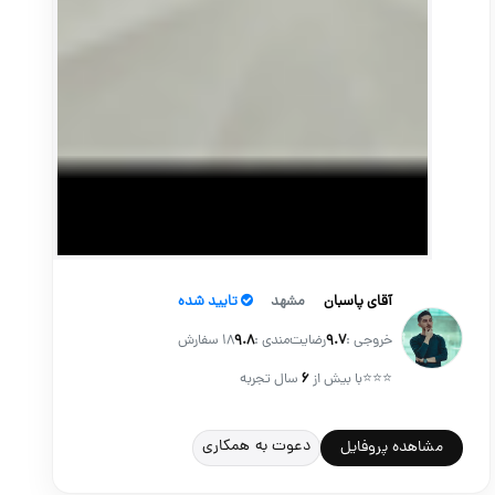
آقای پاسبان
مشهد
تایید شده
خروجی :
۹.۷
رضایت‌مندی :
۹.۸
18 سفارش
⭐⭐⭐
با بیش از
۶
سال تجربه
دعوت به همکاری
مشاهده پروفایل