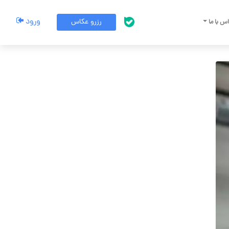
ورود
رزرو عکاس
س با ما
پشتیبانی بله