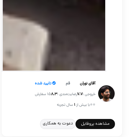
آقای نوران
قم
تایید شده
خروجی :
۷.۷
رضایت‌مندی :
۸.۳
15 سفارش
⭐⭐
با بیش از
۱
سال تجربه
دعوت به همکاری
مشاهده پروفایل