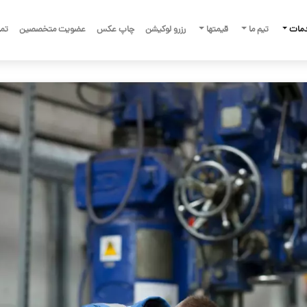
دمات
تیم ما
قیمتها
رزرو لوکیشن
چاپ عکس
عضویت متخصصین
تما