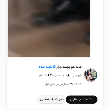
خانم حق پرست
تهران
تایید شده
خروجی :
۹.۱
رضایت‌مندی :
۹.۶
122 نظر
⭐⭐⭐
+
۳۱
سفارش در سال قبل
دعوت به همکاری
مشاهده پروفایل