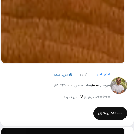
آقای باقری
تهران
تایید شده
خروجی :
۱۰.۰
رضایت‌مندی :
۱۰.۰
330 نظر
⭐⭐⭐⭐⭐
با بیش از
۷
سال تجربه
مشاهده پروفایل