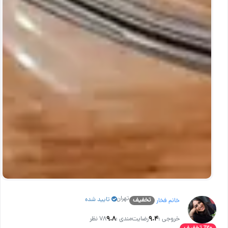
تهران
تایید شده
تخفیف
خانم فخار
خروجی :
۹.۴
رضایت‌مندی :
۹.۸
78 نظر