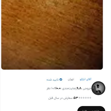
آقای ایازلو
تهران
تایید شده
خروجی :
۹.۸
رضایت‌مندی :
۱۰.۰
108 نظر
⭐⭐⭐⭐⭐
+
۵۳
سفارش در سال قبل