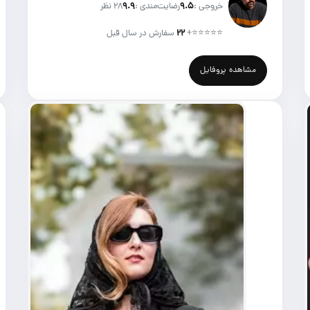
خروجی :
۹.۵
رضایت‌مندی :
۹.۹
28 نظر
⭐⭐⭐⭐⭐
+
۲۲
سفارش در سال قبل
مشاهده پروفایل