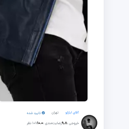
آقای ایازلو
تهران
تایید شده
خروجی :
۹.۸
رضایت‌مندی :
۱۰.۰
107 نظر