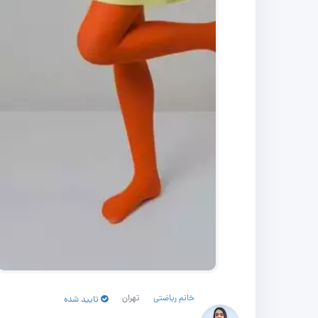
خانم ریاضتی
تهران
تایید شده