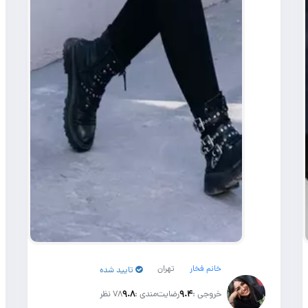
خانم فخار
تهران
تایید شده
خروجی :
۹.۴
رضایت‌مندی :
۹.۸
78 نظر