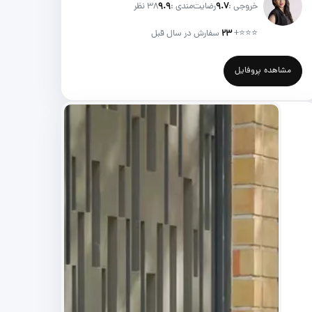
خروجی :
۹.۷
رضایت‌مندی :
۹.۹
38 نظر
⭐⭐⭐
+
۲۳
سفارش در سال قبل
مشاهده پروفایل