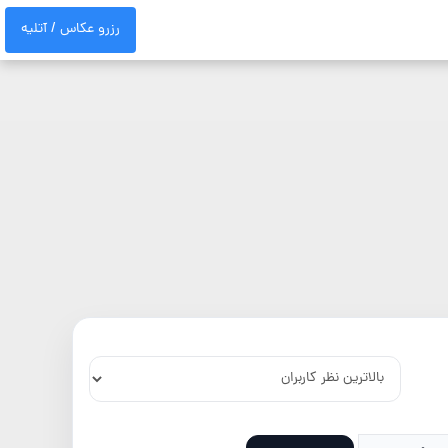
رزرو عکاس / آتلیه