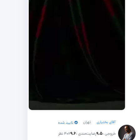
آقای بختیاری
تهران
تایید شده
خروجی :
۹.۵
رضایت‌مندی :
۹.۶
402 نظر