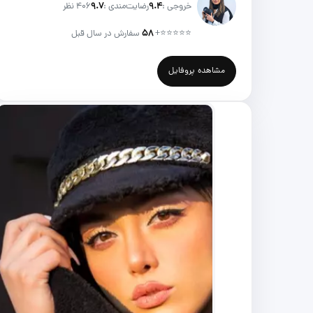
خروجی :
۹.۴
رضایت‌مندی :
۹.۷
406 نظر
⭐⭐⭐⭐⭐
+
۵۸
سفارش در سال قبل
مشاهده پروفایل