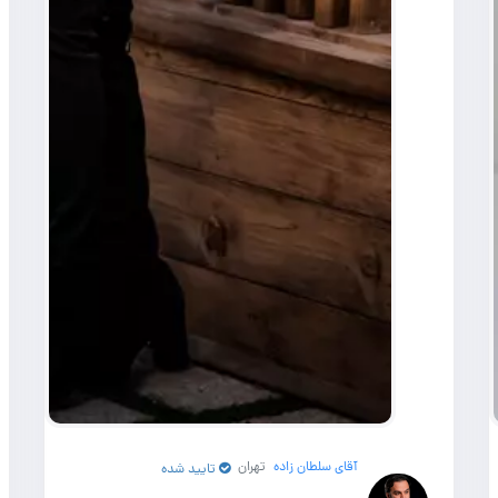
آقای سلطان زاده
تهران
تایید شده