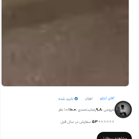
آقای ایازلو
تهران
تایید شده
خروجی :
۹.۸
رضایت‌مندی :
۱۰.۰
108 نظر
⭐⭐⭐⭐⭐
+
۵۳
سفارش در سال قبل
مشاهده پروفایل