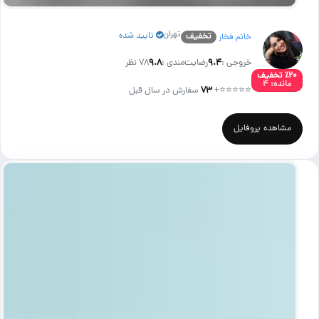
تهران
تایید شده
تخفیف
خانم فخار
خروجی :
۹.۴
رضایت‌مندی :
۹.۸
78 نظر
٪۲۰ تخفیف
مانده: ۴
⭐⭐⭐⭐⭐
+
۷۳
سفارش در سال قبل
مشاهده پروفایل