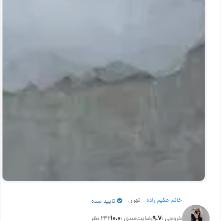
خانم حکیم زاده
تهران
تایید شده
خروجی :
۹.۷
رضایت‌مندی :
۱۰.۰
242 نظر