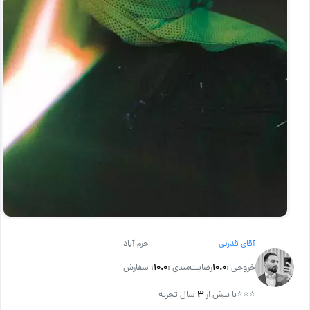
آقای قدرتی
خرم آباد
خروجی :
۱۰.۰
رضایت‌مندی :
۱۰.۰
1 سفارش
⭐⭐⭐
با بیش از
۳
سال تجربه