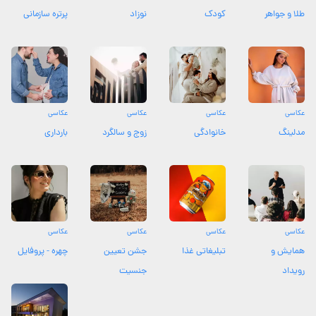
طلا و جواهر
کودک
نوزاد
پرتره سازمانی
عکاسی
عکاسی
عکاسی
عکاسی
مدلینگ
خانوادگی
زوج و سالگرد
بارداری
عکاسی
عکاسی
عکاسی
عکاسی
همایش و
تبلیغاتی غذا
جشن تعیین
چهره - پروفایل
رویداد
جنسیت