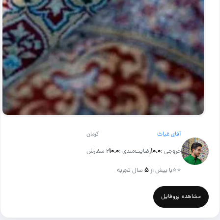
آقای غیاث
کرمان
خروجی :
۱۰.۰
رضایت‌مندی :
۱۰.۰
2 سفارش
⭐⭐
با بیش از
۵
سال تجربه
مشاهده پروفایل