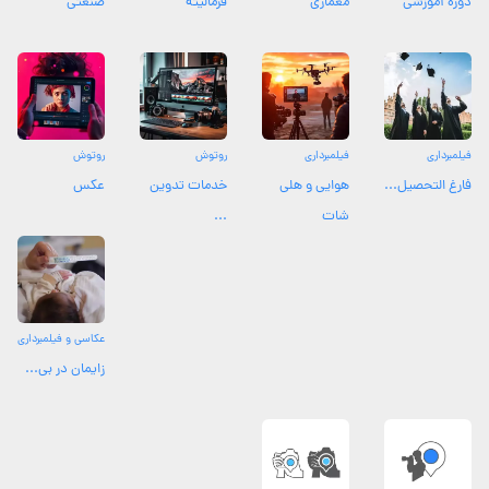
دوره آموزشی
معماری
فرمالیته
صنعتی
فیلمبرداری
فیلمبرداری
روتوش
روتوش
فارغ التحصیل...
هوایی و هلی
خدمات تدوین
عکس
شات
...
عکاسی و فیلمبرداری
زایمان در بی...