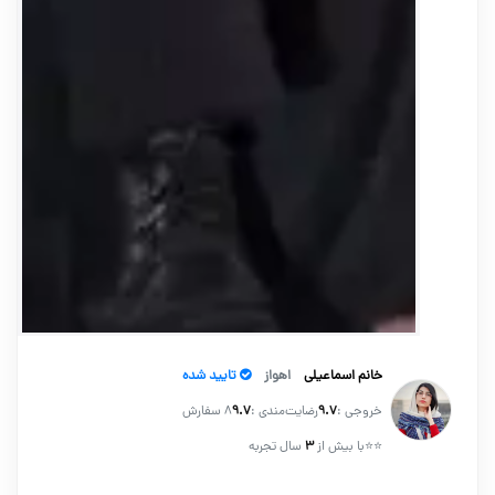
خانم اسماعیلی
اهواز
تایید شده
خروجی :
۹.۷
رضایت‌مندی :
۹.۷
8 سفارش
⭐⭐
با بیش از
۳
سال تجربه