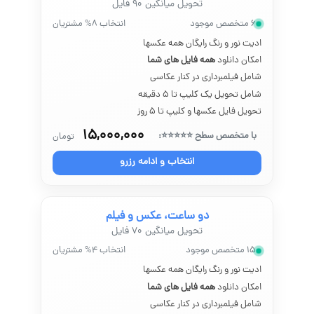
تحویل میانگین ۹۰ فایل
نکات انتخاب عکاس حرفه‌ای همایش:
۶ متخصص موجود
انتخاب ۸% مشتریان
برای اطمینان از ثبت بهترین لحظات همایش، انتخاب عکاس حرفه‌ای بسیار
ادیت نور و رنگ رایگان همه عکسها
امکان دانلود
همه فایل های شما
بررسی نمونه‌کارها
:
شامل فیلمبرداری در کنار عکاسی
نمونه‌کارهای عکاس را بررسی کنید تا مطمئن شوید سبک عکاسی ا
شامل تحویل یک کلیپ تا ۵ دقیقه
گواهی‌ها و تجربه کاری
:
تحویل فایل عکسها و کلیپ تا ۵ روز
عکاسی که سابقه کار در همایش‌ها و رویدادهای مشابه را دارد، بهت
۱۵,۰۰۰,۰۰۰
مشاوره و شفافیت
:
با متخصص سطح ⭐⭐⭐⭐⭐:
تومان
پیش از نهایی کردن قرارداد، با عکاس صحبت کنید و جزئیات نیاز
انتخاب و ادامه رزرو
انعطاف‌پذیری
:
عکاسی که بتواند در لحظات غیرمنتظره نیز تصاویر خوبی ثبت ک
دو ساعت، عکس و فیلم
تحویل میانگین ۷۰ فایل
انواع عکاسی همایش و رویداد:
۱۵ متخصص موجود
انتخاب ۴% مشتریان
عکاسی خبری همایش شامل شاخه‌های مختلفی است که هر کدام رویکرد و 
ادیت نور و رنگ رایگان همه عکسها
عکاسی سخنرانی‌ها
:
امکان دانلود
همه فایل های شما
.
تمرکز بر ثبت لحظات مهم از سخنرانان
شامل فیلمبرداری در کنار عکاسی