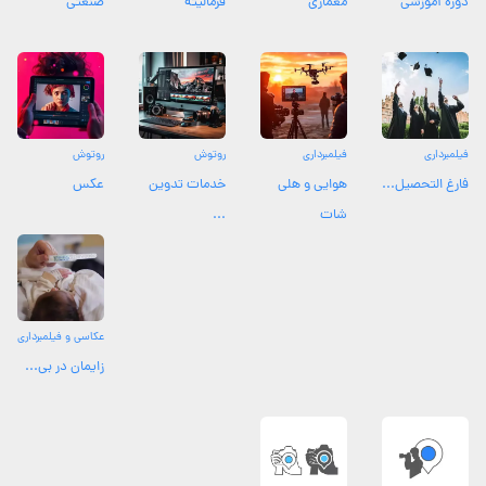
دوره آموزشی
معماری
فرمالیته
صنعتی
فیلمبرداری
فیلمبرداری
روتوش
روتوش
فارغ التحصیل...
هوایی و هلی
خدمات تدوین
عکس
شات
...
عکاسی و فیلمبرداری
زایمان در بی...