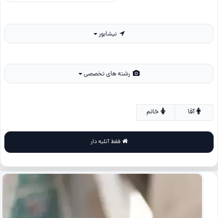
نیشابور
رشته های تخصصی
آقا
خانم
فقط آتلیه دار