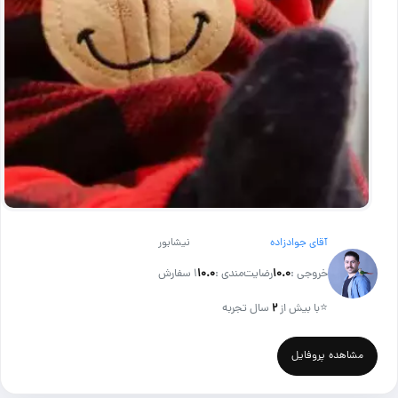
آقای جوادزاده
نیشابور
خروجی :
۱۰.۰
رضایت‌مندی :
۱۰.۰
1 سفارش
⭐
با بیش از
۲
سال تجربه
مشاهده پروفایل