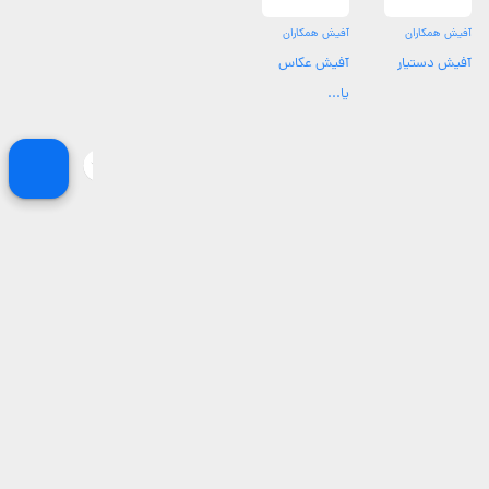
آفیش همکاران
آفیش همکاران
آفیش دستیار
آفیش عکاس
یا...
محدوده های تحت پوشش نیشابور
بهترین عکاسان و آتلیه های بلوار بعثت