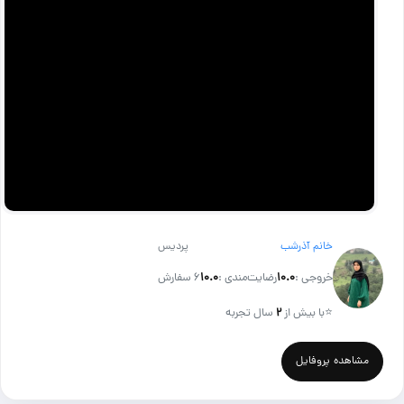
خانم آذرشب
پردیس
خروجی :
۱۰.۰
رضایت‌مندی :
۱۰.۰
6 سفارش
⭐
با بیش از
۲
سال تجربه
مشاهده پروفایل