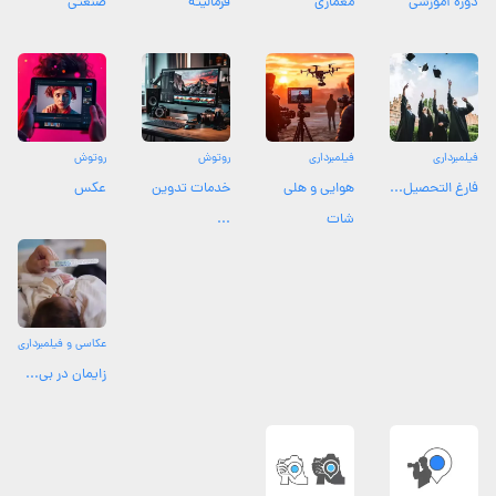
دوره آموزشی
معماری
فرمالیته
صنعتی
فیلمبرداری
فیلمبرداری
روتوش
روتوش
فارغ التحصیل...
هوایی و هلی
خدمات تدوین
عکس
شات
...
عکاسی و فیلمبرداری
زایمان در بی...