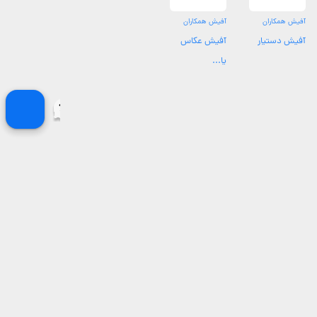
آفیش همکاران
آفیش همکاران
آفیش دستیار
آفیش عکاس
یا...
محدوده های تحت پوشش پردیس
بهترین عکاسان و آتلیه های غیره