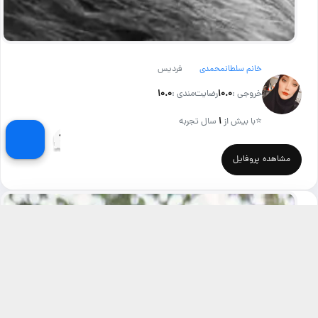
خانم سلطانمحمدی
فردیس
خروجی :
۱۰.۰
رضایت‌مندی :
۱۰.۰
⭐
با بیش از
۱
سال تجربه
مشاهده پروفایل