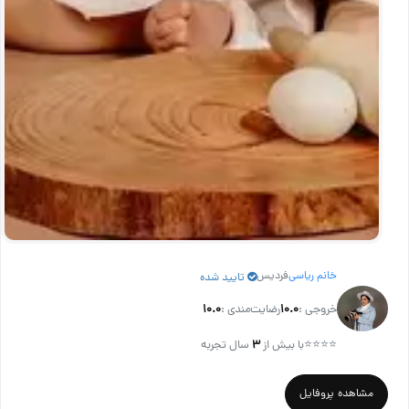
خانم ریاسی
فردیس
تایید شده
خروجی :
۱۰.۰
رضایت‌مندی :
۱۰.۰
⭐⭐⭐⭐
با بیش از
۳
سال تجربه
مشاهده پروفایل