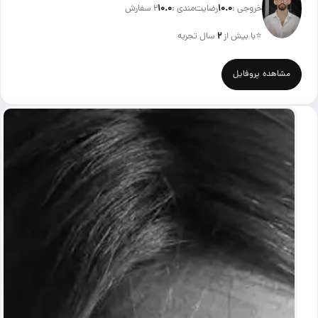
خروجی :
۱۰.۰
رضایت‌مندی :
۱۰.۰
2 سفارش
⭐
با بیش از
۲
سال تجربه
مشاهده پروفایل