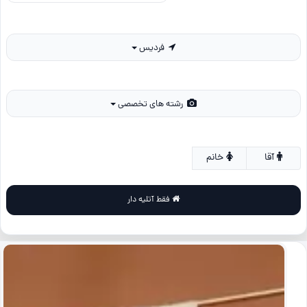
فردیس
رشته های تخصصی
آقا
خانم
فقط آتلیه دار