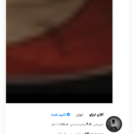
آقای ایازلو
تهران
تایید شده
خروجی :
۹.۸
رضایت‌مندی :
۱۰.۰
105 نظر