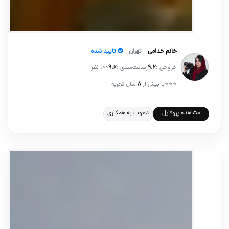
خانم خدامی
تهران
تایید شده
خروجی :
۹.۲
رضایت‌مندی :
۹.۶
100 نظر
⭐⭐⭐
با بیش از
۸
سال تجربه
دعوت به همکاری
مشاهده پروفایل