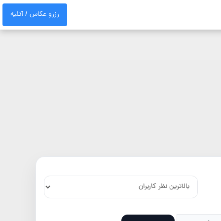
رزرو عکاس / آتلیه