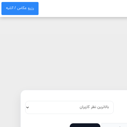
رزرو عکاس / آتلیه