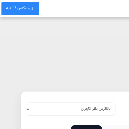
رزرو عکاس / آتلیه