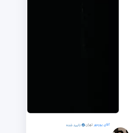
آقای پورمهر
تهران
تایید شده