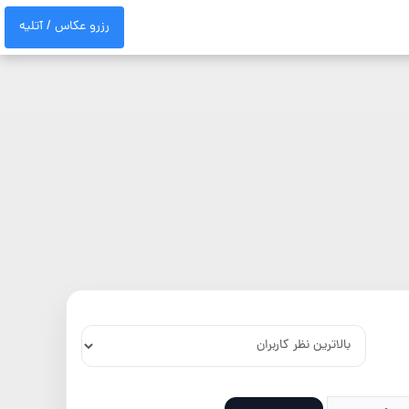
رزرو عکاس / آتلیه