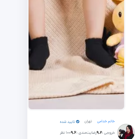
خانم خدامی
تهران
تایید شده
خروجی :
۹.۲
رضایت‌مندی :
۹.۶
100 نظر