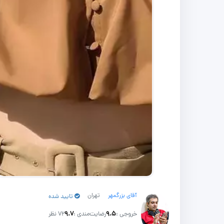
آقای بزرگمهر
تهران
تایید شده
خروجی :
۹.۵
رضایت‌مندی :
۹.۷
72 نظر