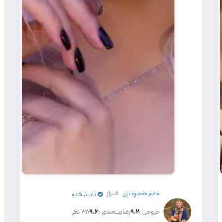
خانم مقصودیان
شیراز
تایید شده
خروجی :
۹.۲
رضایت‌مندی :
۹.۶
38 نظر