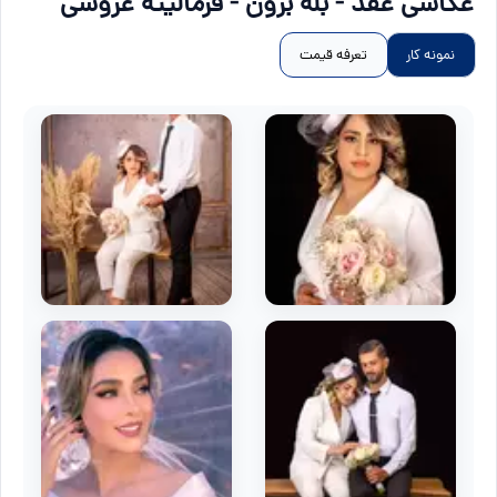
عکاسی عقد - بله برون - فرمالیته عروسی
نمونه کار
تعرفه قیمت