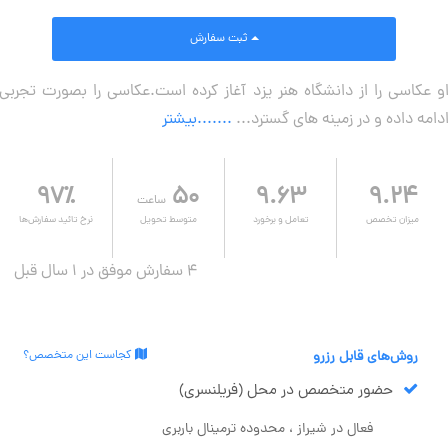
ثبت سفارش
و عکاسی را از دانشگاه هنر یزد آغاز کرده است.عکاسی را بصورت تجربی
دامه داده و در زمینه های گسترد...
.......بیشتر
۹۷٪
۵۰
۹.۶۳
۹.۲۴
ساعت
میزان تخصص
تعامل و برخورد
متوسط تحویل
نرخ تائید سفارش‌ها
4 سفارش موفق در ۱ سال قبل
روش‌های قابل رزرو
کجاست این متخصص؟
حضور متخصص در محل (فریلنسری)
فعال در شیراز ، محدوده ترمینال باربری