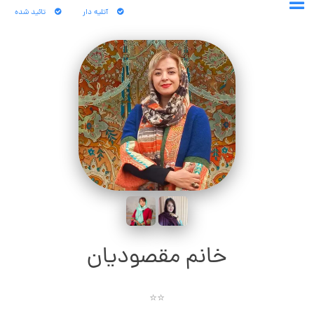
آتلیه دار
تائید شده
خانم مقصودیان
⭐⭐