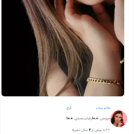
خانم بیات
کرج
خروجی :
۱۰.۰
رضایت‌مندی :
۱۰.۰
⭐⭐
با بیش از
۲
سال تجربه