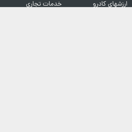
ارزشهای کادرو
خدمات تجاری
تماس با ما
فیلمبرداری و ساخت تیزر
شرایط و قوانین
مکان های عکاسی
حریم خصوصی
عکاسی رایگان
سوالات متداول
ثبت شکایات
کادرو در خبرها
خدمات افزوده
وبلاگ
قیمت عکاسی
ثبت گزارش خطا
دنبال کنید