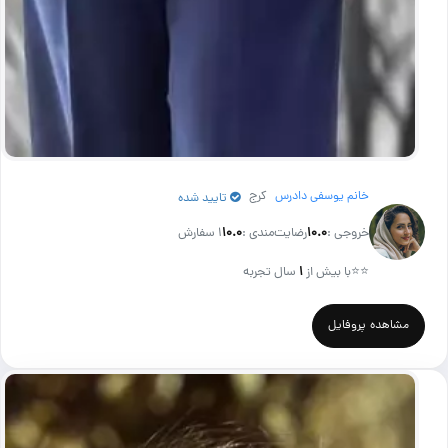
خانم یوسفی دادرس
کرج
تایید شده
خروجی :
۱۰.۰
رضایت‌مندی :
۱۰.۰
1 سفارش
⭐⭐
با بیش از
۱
سال تجربه
مشاهده پروفایل