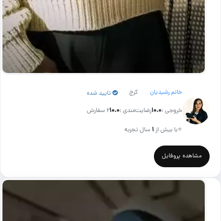
خانم رشیدیان
کرج
تایید شده
خروجی :
۱۰.۰
رضایت‌مندی :
۱۰.۰
2 سفارش
⭐
با بیش از
۱
سال تجربه
مشاهده پروفایل