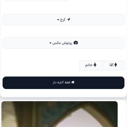
کرج
روتوش عکس
آقا
خانم
فقط آتلیه دار