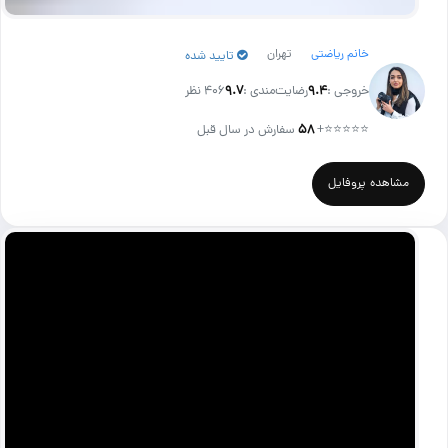
خانم ریاضتی
تهران
تایید شده
خروجی :
۹.۴
رضایت‌مندی :
۹.۷
406 نظر
⭐⭐⭐⭐⭐
+
۵۸
سفارش در سال قبل
مشاهده پروفایل