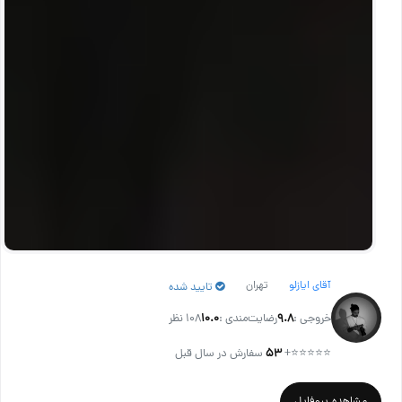
آقای ایازلو
تهران
تایید شده
خروجی :
۹.۸
رضایت‌مندی :
۱۰.۰
108 نظر
⭐⭐⭐⭐⭐
+
۵۳
سفارش در سال قبل
مشاهده پروفایل