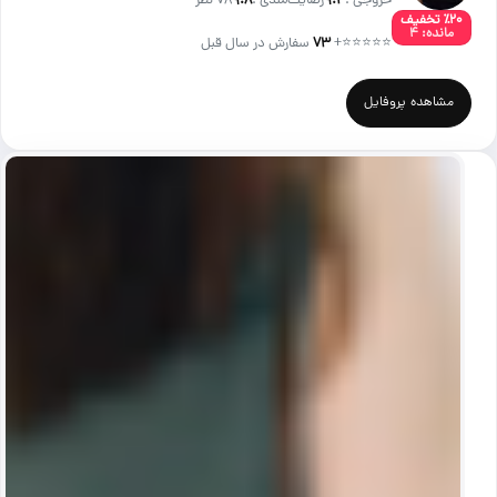
خروجی :
۹.۴
رضایت‌مندی :
۹.۸
78 نظر
٪۲۰ تخفیف
مانده: ۴
⭐⭐⭐⭐⭐
+
۷۳
سفارش در سال قبل
مشاهده پروفایل