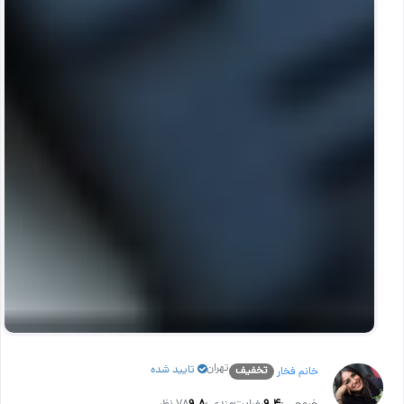
تهران
تایید شده
تخفیف
خانم فخار