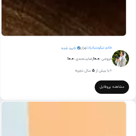
خانم نیکوبنیادراد
تهران
تایید شده
خروجی :
۱۰.۰
رضایت‌مندی :
۱۰.۰
⭐
با بیش از
۵
سال تجربه
مشاهده پروفایل