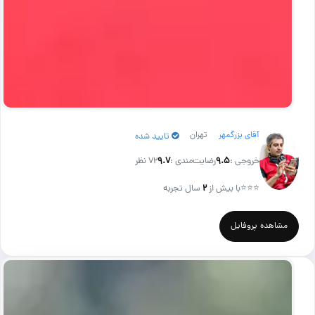
آقای بزرگمهر
تهران
تایید شده
خروجی :
۹.۵
رضایت‌مندی :
۹.۷
72 نظر
⭐⭐⭐
با بیش از
۲
سال تجربه
مشاهده پروفایل