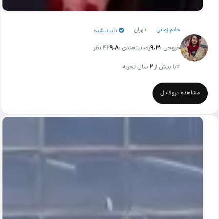
خانم زمانی
تهران
تایید شده
خروجی :
۹.۳
رضایت‌مندی :
۹.۸
42 نظر
⭐
با بیش از
۲
سال تجربه
مشاهده پروفایل