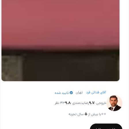
آقای فدائی فرد
تهران
تایید شده
خروجی :
۹.۷
رضایت‌مندی :
۹.۸
43 نظر
⭐⭐
با بیش از
۵
سال تجربه