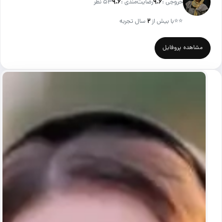
خروجی :
۹.۶
رضایت‌مندی :
۹.۶
53 نظر
⭐⭐
با بیش از
۲
سال تجربه
مشاهده پروفایل