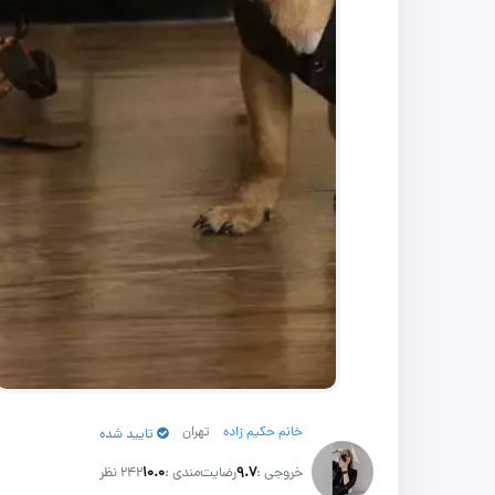
خانم حکیم زاده
تهران
تایید شده
خروجی :
۹.۷
رضایت‌مندی :
۱۰.۰
242 نظر