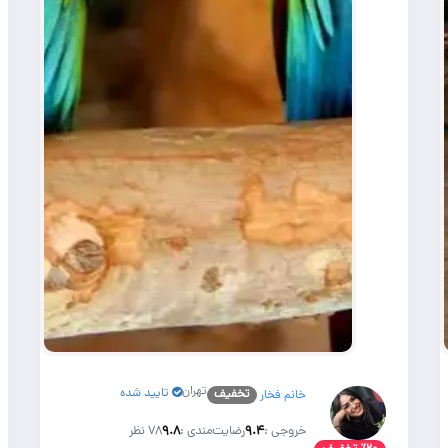
تهران
تایید شده
تخفیف
خانم فخار
خروجی :
۹.۴
رضایت‌مندی :
۹.۸
78 نظر