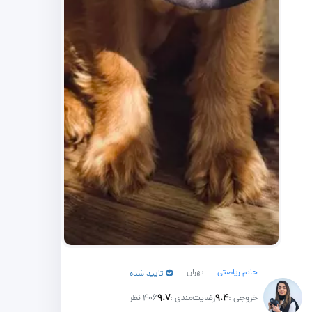
خانم ریاضتی
تهران
تایید شده
خروجی :
۹.۴
رضایت‌مندی :
۹.۷
406 نظر