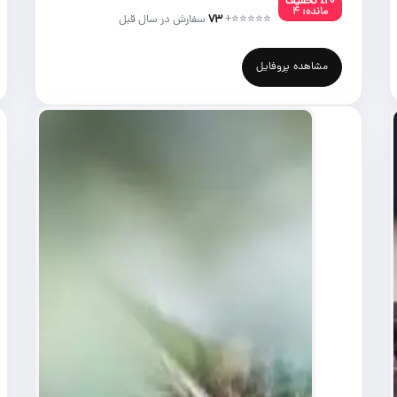
٪۲۰ تخفیف
مانده: ۴
⭐⭐⭐⭐⭐
+
۷۳
سفارش در سال قبل
مشاهده پروفایل