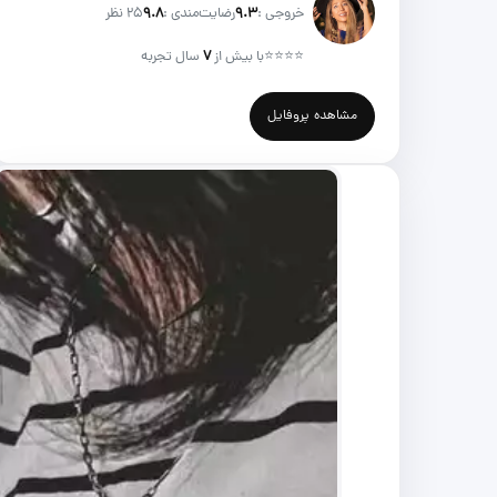
خروجی :
۹.۳
رضایت‌مندی :
۹.۸
25 نظر
⭐⭐⭐⭐
با بیش از
۷
سال تجربه
مشاهده پروفایل