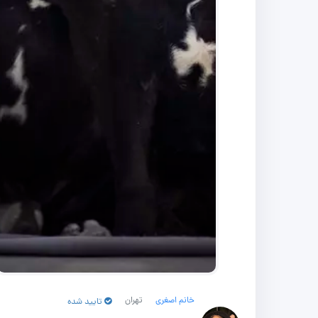
خانم اصغری
تهران
تایید شده