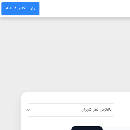
رزرو عکاس / آتلیه