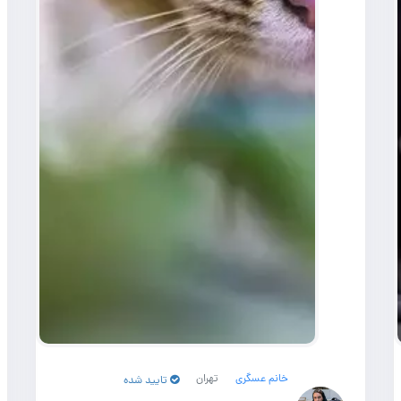
خانم عسگری
تهران
تایید شده