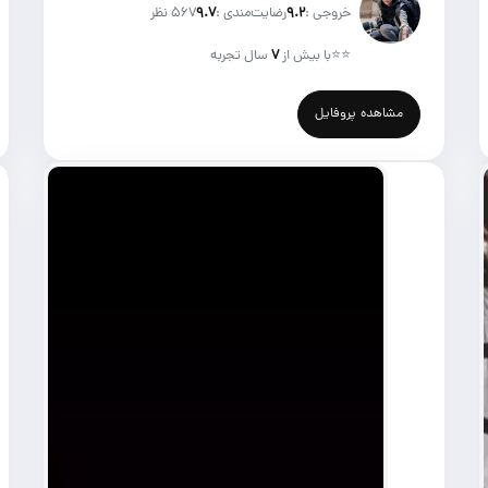
خروجی :
۹.۲
رضایت‌مندی :
۹.۷
567 نظر
⭐⭐
با بیش از
۷
سال تجربه
مشاهده پروفایل