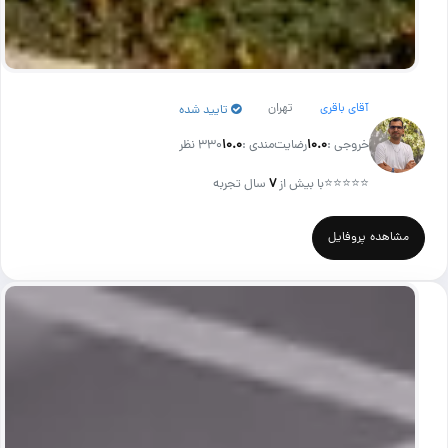
آقای باقری
تهران
تایید شده
خروجی :
۱۰.۰
رضایت‌مندی :
۱۰.۰
330 نظر
⭐⭐⭐⭐⭐
با بیش از
۷
سال تجربه
مشاهده پروفایل