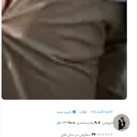
خانم حکیم زاده
تهران
تایید شده
خروجی :
۹.۷
رضایت‌مندی :
۱۰.۰
242 نظر
⭐⭐⭐⭐⭐
+
۴۶
سفارش در سال قبل