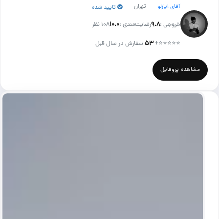
آقای ایازلو
تهران
تایید شده
خروجی :
۹.۸
رضایت‌مندی :
۱۰.۰
108 نظر
⭐⭐⭐⭐⭐
+
۵۳
سفارش در سال قبل
مشاهده پروفایل