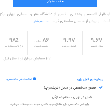
ثبت سفارش
و فارغ التحصیل رشته ی عکاسی از دانشگاه هنر و معماری تهران مرکز
ست. او بیش از 10 سال سابقه ی کار...
.......بیشتر
۹۸٪
۸۶
۹.۹۷
۹.۶۷
ساعت
میزان تخصص
تعامل و برخورد
متوسط تحویل
نرخ تائید سفارش‌ها
47 سفارش موفق در ۱ سال قبل
روش‌های قابل رزرو
کجاست این متخصص؟
حضور متخصص در محل (فریلنسری)
فعال در تهران ، محدوده ازگل
.- رزرو این متخصص برای مناطق دورتر شامل هزینه ایاب‌وذهاب می‌شود