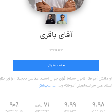
آقای باقری
⭐⭐⭐⭐⭐
ثبت سفارش
و دانش آموخته کانون سینما گران جوان است. عکاسی دیجیتال را زیر نظر
ستاد علی میراسماعیلی آموخته و...
.......بیشتر
۹۰٪
۷۱
۹.۹۹
۹.۹۸
ساعت
میزان تخصص
تعامل و برخورد
متوسط تحویل
نرخ تائید سفارش‌ها