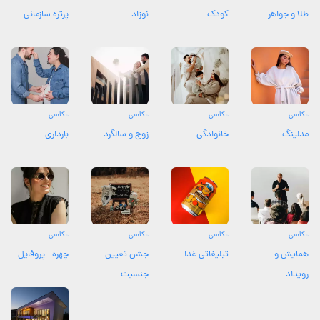
طلا و جواهر
کودک
نوزاد
پرتره سازمانی
عکاسی
عکاسی
عکاسی
عکاسی
مدلینگ
خانوادگی
زوج و سالگرد
بارداری
عکاسی
عکاسی
عکاسی
عکاسی
همایش و
تبلیغاتی غذا
جشن تعیین
چهره - پروفایل
رویداد
جنسیت