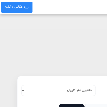
رزرو عکاس / آتلیه