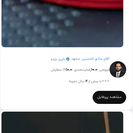
آقای صادق الحسینی
مشهد
تایید شده
خروجی :
۱۰.۰
رضایت‌مندی :
۱۰.۰
19 سفارش
⭐⭐⭐
با بیش از
۲
سال تجربه
مشاهده پروفایل