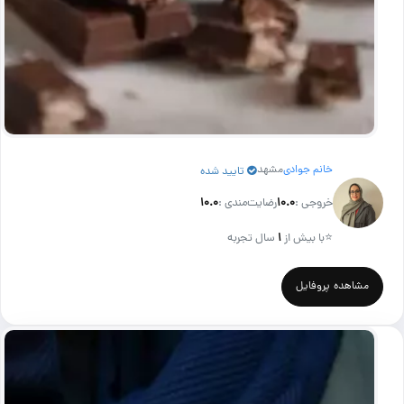
خانم جوادی
مشهد
تایید شده
خروجی :
۱۰.۰
رضایت‌مندی :
۱۰.۰
⭐
با بیش از
۱
سال تجربه
مشاهده پروفایل