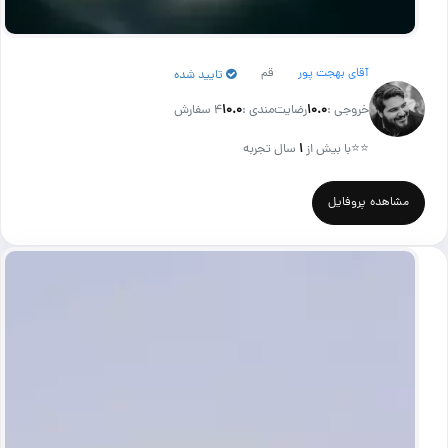
آقای بهجت پور
قم
تایید شده
خروجی :
۱۰.۰
رضایت‌مندی :
۱۰.۰
4 سفارش
⭐⭐
با بیش از
۱
سال تجربه
مشاهده پروفایل