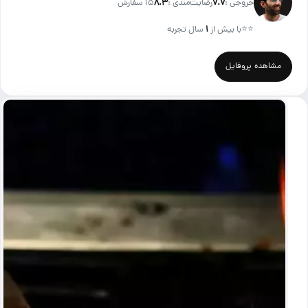
خروجی :
۷.۷
رضایت‌مندی :
۸.۳
15 سفارش
⭐⭐
با بیش از
۱
سال تجربه
مشاهده پروفایل