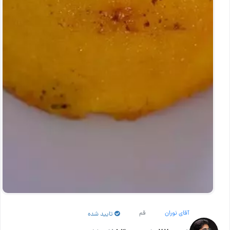
آقای نوران
قم
تایید شده