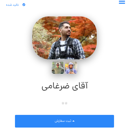
تائید شده
آقای ضرغامی
⭐⭐
ثبت سفارش