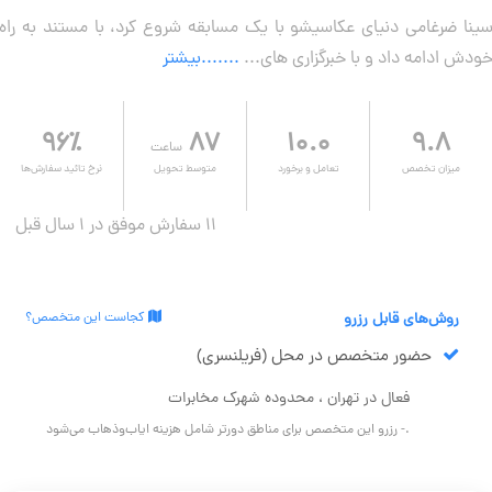
ینا ضرغامی دنیای عکاسیشو با یک مسابقه شروع کرد، با مستند به راه
ودش ادامه داد و با خبرگزاری های...
.......بیشتر
۹۶٪
۸۷
۱۰.۰
۹.۸
ساعت
میزان تخصص
تعامل و برخورد
متوسط تحویل
نرخ تائید سفارش‌ها
11 سفارش موفق در ۱ سال قبل
روش‌های قابل رزرو
کجاست این متخصص؟
حضور متخصص در محل (فریلنسری)
فعال در تهران ، محدوده شهرک مخابرات
.- رزرو این متخصص برای مناطق دورتر شامل هزینه ایاب‌وذهاب می‌شود