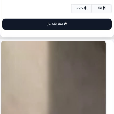
آقا
خانم
فقط آتلیه دار