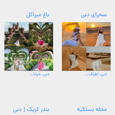
صحرای دبی
باغ میراکل
دبی، اطراف...
دبی، خیابا...
محله بستکیه
بندر کریک ( دبی