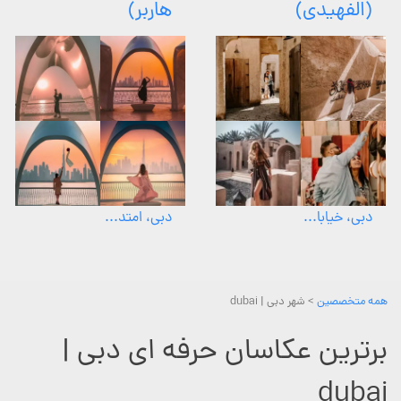
(الفهیدی)
هاربر)
دبی، خیابا...
دبی، امتد...
همه متخصصین
> شهر دبی | dubai
برترین عکاسان حرفه ای دبی |
dubai