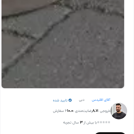
آقای اقلیدس
دبی
تایید شده
خروجی :
۸.۷
رضایت‌مندی :
۱۰.۰
6 سفارش
⭐⭐⭐⭐⭐
با بیش از
۳
سال تجربه