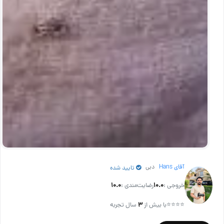
آقای Hans
دبی
تایید شده
خروجی :
۱۰.۰
رضایت‌مندی :
۱۰.۰
⭐⭐⭐⭐
با بیش از
۳
سال تجربه