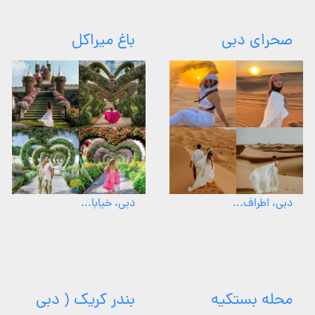
صحرای دبی
باغ میراکل
دبی، اطراف...
دبی، خیابا...
محله بستکیه
بندر کریک ( دبی