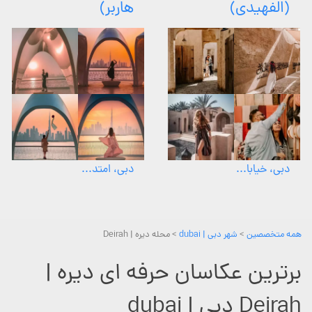
(الفهیدی)
هاربر)
دبی، خیابا...
دبی، امتد...
همه متخصصین
>
شهر دبی | dubai
> محله دیره | Deirah
برترین عکاسان حرفه ای دیره |
Deirah دبی | dubai