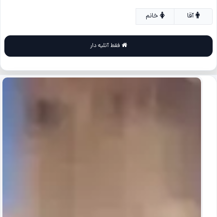
آقا
خانم
فقط آتلیه دار