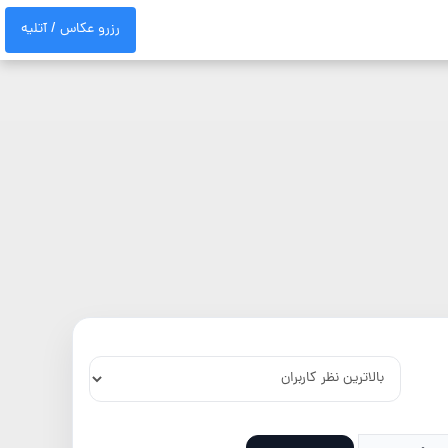
رزرو عکاس / آتلیه