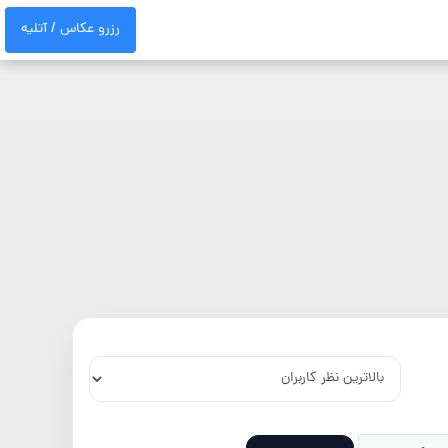
رزرو عکاس / آتلیه