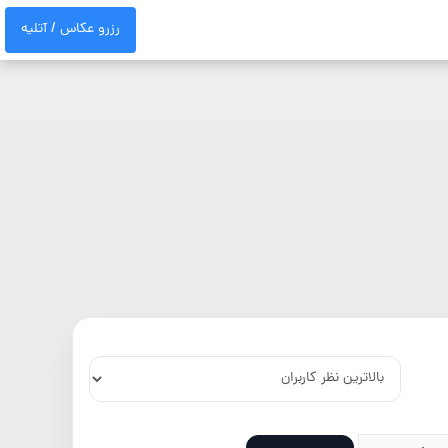
رزرو عکاس / آتلیه