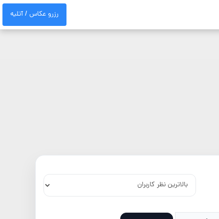
رزرو عکاس / آتلیه