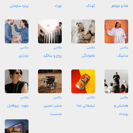
طلا و جواهر
کودک
نوزاد
پرتره سازمانی
عکاسی
عکاسی
عکاسی
عکاسی
مدلینگ
خانوادگی
زوج و سالگرد
بارداری
عکاسی
عکاسی
عکاسی
عکاسی
همایش و
تبلیغاتی غذا
جشن تعیین
چهره - پروفایل
رویداد
جنسیت