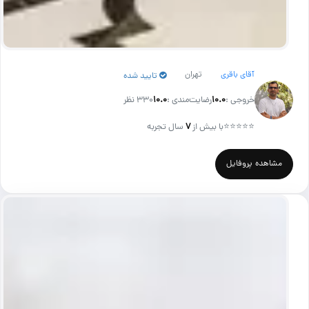
آقای باقری
تهران
تایید شده
خروجی :
۱۰.۰
رضایت‌مندی :
۱۰.۰
330 نظر
⭐⭐⭐⭐⭐
با بیش از
۷
سال تجربه
مشاهده پروفایل