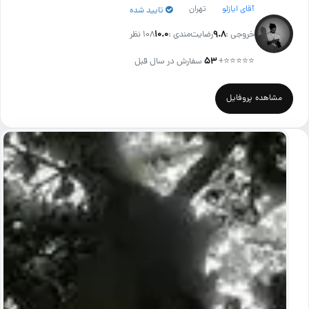
آقای ایازلو
تهران
تایید شده
خروجی :
۹.۸
رضایت‌مندی :
۱۰.۰
108 نظر
⭐⭐⭐⭐⭐
+
۵۳
سفارش در سال قبل
مشاهده پروفایل