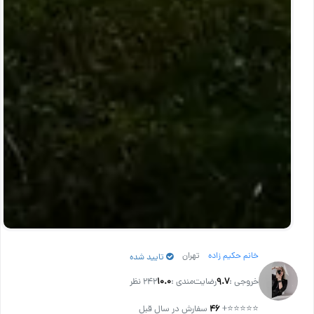
خانم حکیم زاده
تهران
تایید شده
خروجی :
۹.۷
رضایت‌مندی :
۱۰.۰
242 نظر
⭐⭐⭐⭐⭐
+
۴۶
سفارش در سال قبل