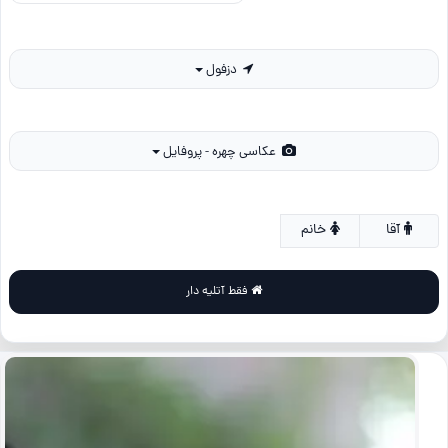
دزفول
عکاسی چهره - پروفایل
آقا
خانم
فقط آتلیه دار