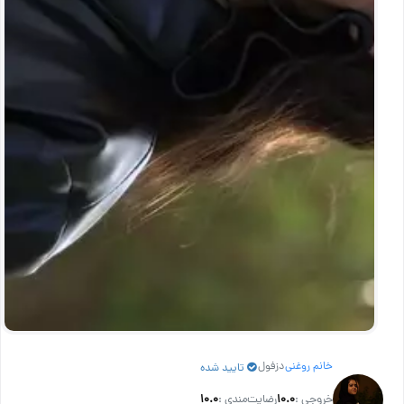
خانم روغنی
دزفول
تایید شده
خروجی :
۱۰.۰
رضایت‌مندی :
۱۰.۰