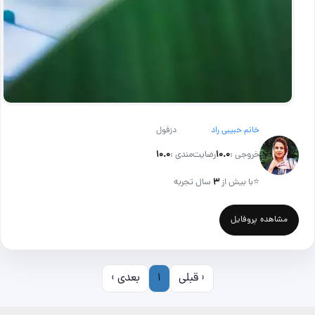
خانم حبیبی راد
دزفول
خروجی :
۱۰.۰
رضایت‌مندی :
۱۰.۰
⭐
با بیش از
۳
سال تجربه
مشاهده پروفایل
‹ قبلی
1
بعدی ›